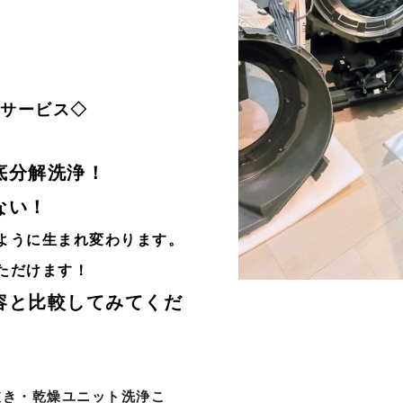
浄サービス◇
底分解洗浄！
ない！
ように生まれ変わります。
ただけます！
容と比較してみてくだ
抜き・乾燥ユニット洗浄こ